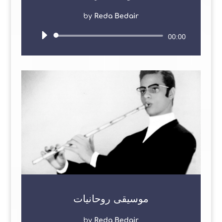
by
Reda Bedair
Audio
00:00
Player
موسيقى روحانيات
by
Reda Bedair